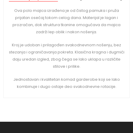
Ova polo majica izrađena je od čistog pamuka i pruža
prijatan osećaj tokom celog dana. Materijal je lagan i
prozračan, dok struktura tkanine omogućava da majica
zadrži lep oblik i nakon nošenja.
Kroj je udoban i prilagođen svakodnevnom nošenju, bez
stezanja i ograničavanja pokreta. Klasična kragna i dugmići
daju uredan izgled, zbog čega se lako uklapa u različite
stilove i prilike.
Jednostavan i kvalitetan komad garderobe koji se lako
kombinuje i dugo ostaje deo svakodnevne rotacije.