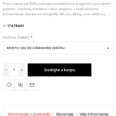
Polo majica od 100% pamuka sa klasičnom kragnom i prirodnim
padom. Udobna, svedena i lako uklopiva u svakodnevne
kombinacije. Model na fotografiji: 185 cm, 88 kg, nosi veličinu L.
ID:
1747RA01
*
Veličine (Letter)
Dodajte u korpu
Informacije o proizvodu
Recenzije
Više informacija