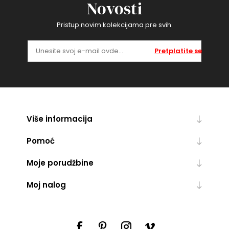
Novosti
Pristup novim kolekcijama pre svih.
Pretplatite se
Više informacija
Pomoć
Moje porudžbine
Moj nalog