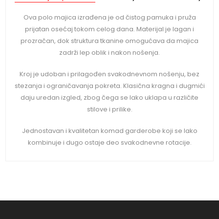
Ova polo majica izrađena je od čistog pamuka i pruža
prijatan osećaj tokom celog dana. Materijal je lagan i
prozračan, dok struktura tkanine omogućava da majica
zadrži lep oblik i nakon nošenja.
Kroj je udoban i prilagođen svakodnevnom nošenju, bez
stezanja i ograničavanja pokreta. Klasična kragna i dugmići
daju uredan izgled, zbog čega se lako uklapa u različite
stilove i prilike.
Jednostavan i kvalitetan komad garderobe koji se lako
kombinuje i dugo ostaje deo svakodnevne rotacije.