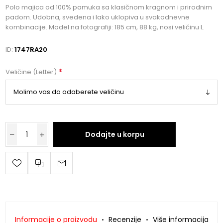
Polo majica od 100% pamuka sa klasičnom kragnom i prirodnim
padom. Udobna, svedena i lako uklopiva u svakodnevne
kombinacije. Model na fotografiji: 185 cm, 88 kg, nosi veličinu L.
ID:
1747RA20
*
Veličine (Letter)
Dodajte u korpu
Informacije o proizvodu
Recenzije
Više informacija