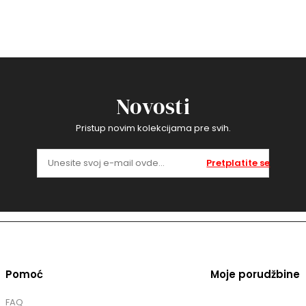
Novosti
Pristup novim kolekcijama pre svih.
Pretplatite se
Pomoć
Moje porudžbine
FAQ