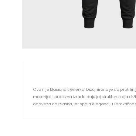
Ovo nije klasična trenerka. Dizajnirana je da prati lin
materijali i precizna izrada daju joj strukturu koja 
obaveza do izlaska, jer spaja eleganciju i praktičn