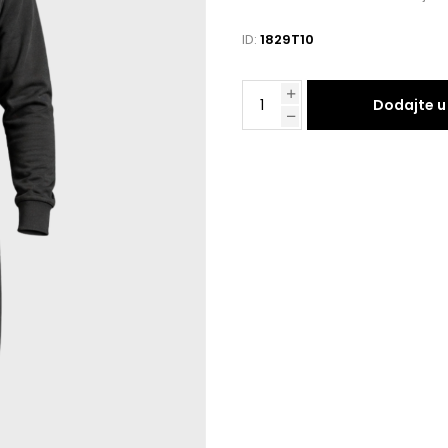
ID:
1829T10
Dodajte u