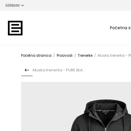
Početna s
Početna stranica
/
Proizvodi
/
Trenerke
/
Muska trenerka - 
Muska trenerka - PURE BLACK...