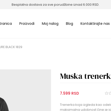
Besplatna dostava za sve porudžbine iznad 6.000 RSD.
tranica
Proizvodi
Moj nalog
Blog
Kontaktirajte nas
PURE BLACK 1829
Muska trenerk
7.599 RSD
Trenerka koja izgleda kao odelo,
maksimalna udobnost čine je id