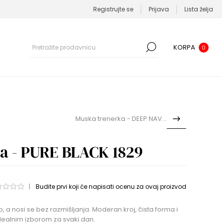
Registrujte se
Prijava
Lista želja
KORPA
0
Muska trenerka - DEEP NAVY ...
a - PURE BLACK 1829
|
Budite prvi koji će napisati ocenu za ovaj proizvod
 a nosi se bez razmišljanja. Moderan kroj, čista forma i
ealnim izborom za svaki dan.