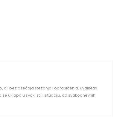
o, ali bez osećaja stezanja i ograničenja. Kvalitetni
se uklapa u svaki stil i situaciju, od svakodnevnih