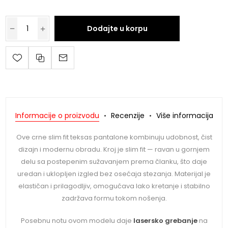
Dodajte u korpu
Informacije o proizvodu
Recenzije
Više informacija
Ove crne slim fit teksas pantalone kombinuju udobnost, čist
dizajn i modernu obradu. Kroj je slim fit — ravan u gornjem
delu sa postepenim sužavanjem prema članku, što daje
uredan i uklopljen izgled bez osećaja stezanja. Materijal je
elastičan i prilagodljiv, omogućava lako kretanje i stabilno
zadržava formu tokom nošenja.
Posebnu notu ovom modelu daje
lasersko grebanje
na