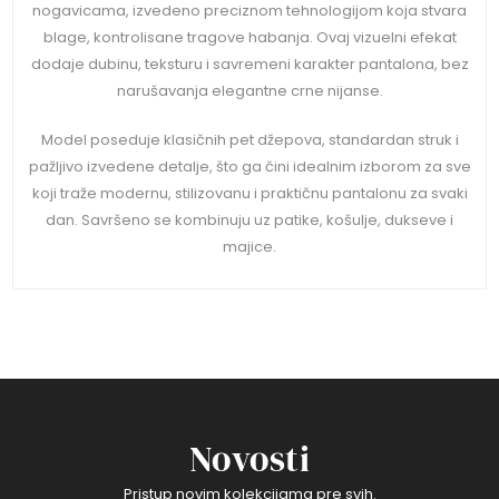
nogavicama, izvedeno preciznom tehnologijom koja stvara
blage, kontrolisane tragove habanja. Ovaj vizuelni efekat
dodaje dubinu, teksturu i savremeni karakter pantalona, bez
narušavanja elegantne crne nijanse.
Model poseduje klasičnih pet džepova, standardan struk i
pažljivo izvedene detalje, što ga čini idealnim izborom za sve
koji traže modernu, stilizovanu i praktičnu pantalonu za svaki
dan. Savršeno se kombinuju uz patike, košulje, dukseve i
majice.
Novosti
Pristup novim kolekcijama pre svih.