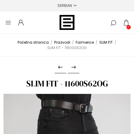
0
Početna stranica
/
Proizvodi
/
Farmerice
/
SLIM FIT
/
SLIM FIT - 11600S62OG
SLIM FIT - 11600S62OG