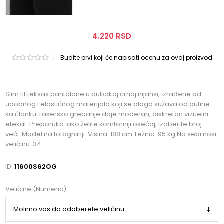
4.220 RSD
|
Budite prvi koji će napisati ocenu za ovaj proizvod
Slim fit teksas pantalone u dubokoj crnoj nijansi, izrađene od
udobnog i elastičnog materijala koji se blago sužava od butine
ka članku. Lasersko grebanje daje moderan, diskretan vizuelni
efekat. Preporuka: ako želite komforniji osećaj, izaberite broj
veći. Model na fotografiji: Visina: 188 cm Težina: 95 kg Na sebi nosi
veličinu: 34
ID:
11600S62OG
Veličine (Numeric)