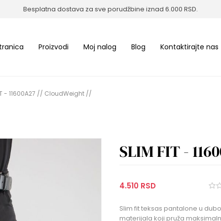
Besplatna dostava za sve porudžbine iznad 6.000 RSD.
tranica
Proizvodi
Moj nalog
Blog
Kontaktirajte nas
IT - 11600A27 // CloudWeight //
SLIM FIT - 116
4.510 RSD
Slim fit teksas pantalone u dubo
materijala koji pruža maksimaln