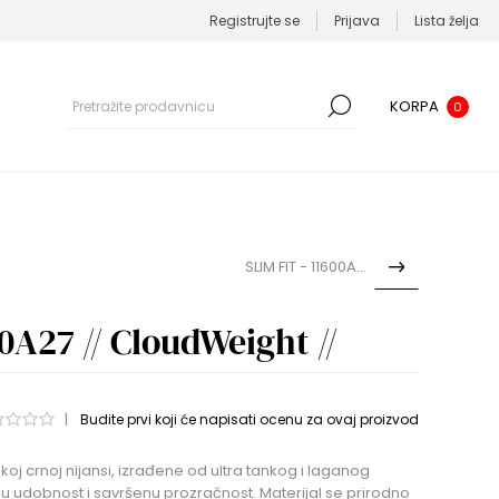
Registrujte se
Prijava
Lista želja
KORPA
0
SLIM FIT - 11600A33G
00A27 // CloudWeight //
|
Budite prvi koji će napisati ocenu za ovaj proizvod
koj crnoj nijansi, izrađene od ultra tankog i laganog
u udobnost i savršenu prozračnost. Materijal se prirodno