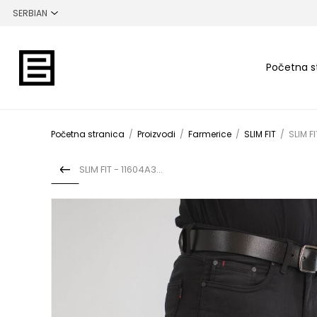
Početna s
Početna stranica
/
Proizvodi
/
Farmerice
/
SLIM FIT
/
SLIM F
SLIM FIT - 11604A34TL