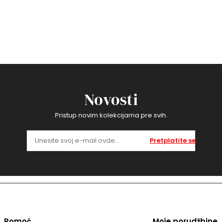
Novosti
Pristup novim kolekcijama pre svih.
Pretplatite se
Pomoć
Moje porudžbine