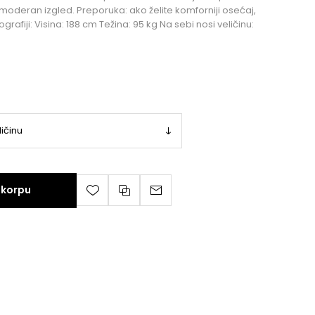
 moderan izgled. Preporuka: ako želite komforniji osećaj,
grafiji: Visina: 188 cm Težina: 95 kg Na sebi nosi veličinu:
 korpu