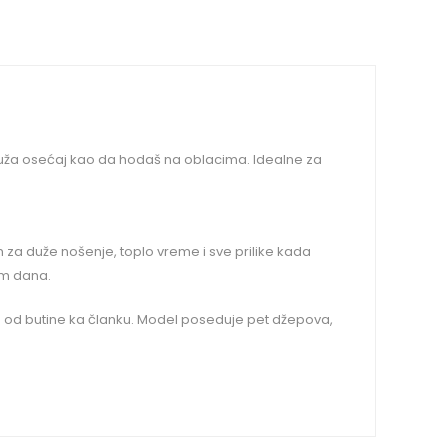
 pruža osećaj kao da hodaš na oblacima. Idealne za
m za duže nošenje, toplo vreme i sve prilike kada
kom dana.
va od butine ka članku. Model poseduje pet džepova,