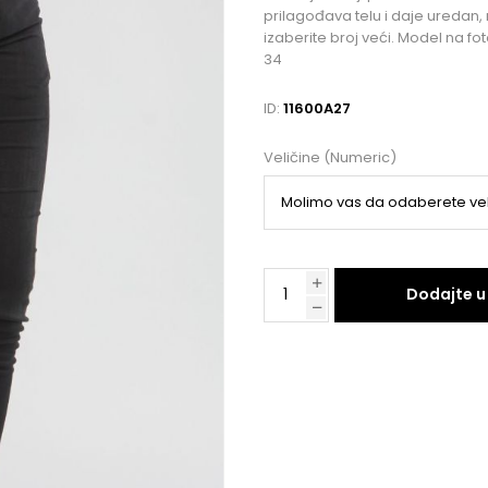
prilagođava telu i daje uredan,
izaberite broj veći. Model na foto
34
ID:
11600A27
Veličine (Numeric)
Dodajte u