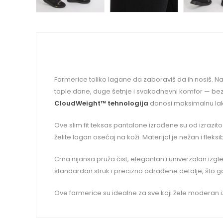
Farmerice toliko lagane da zaboraviš da ih nosiš. N
tople dane, duge šetnje i svakodnevni komfor — bez 
CloudWeight™ tehnologija
donosi maksimalnu lak
Ove slim fit teksas pantalone izrađene su od izrazito
želite lagan osećaj na koži. Materijal je nežan i fle
Crna nijansa pruža čist, elegantan i univerzalan iz
standardan struk i precizno odrađene detalje, što ga
Ove farmerice su idealne za sve koji žele moderan i