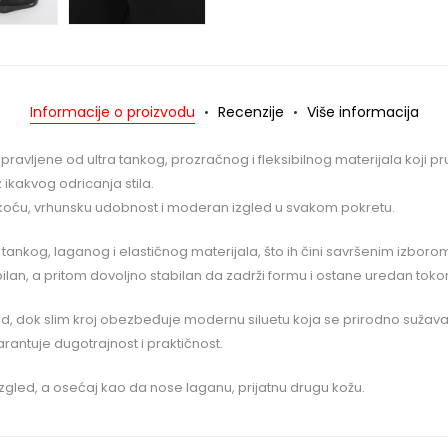
Informacije o proizvodu
Recenzije
Više informacija
apravljene od ultra tankog, prozračnog i fleksibilnog materijala koji
ikakvog odricanja stila.
oću, vrhunsku udobnost i moderan izgled u svakom pokretu.
 tankog, laganog i elastičnog materijala, što ih čini savršenim izboro
ksibilan, a pritom dovoljno stabilan da zadrži formu i ostane uredan to
gled, dok slim kroj obezbeđuje modernu siluetu koja se prirodno suža
rantuje dugotrajnost i praktičnost.
zgled, a osećaj kao da nose laganu, prijatnu drugu kožu.