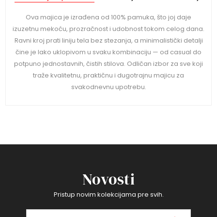
Ova majica je izrađena od 100% pamuka, što joj daje
izuzetnu mekoću, prozračnost i udobnost tokom celog dana.
Ravni kroj prati liniju tela bez stezanja, a minimalistički detalji
čine je lako uklopivom u svaku kombinaciju — od casual do
potpuno jednostavnih, čistih stilova. Odličan izbor za sve koji
traže kvalitetnu, praktičnu i dugotrajnu majicu za
svakodnevnu upotrebu.
Novosti
Pristup novim kolekcijama pre svih.