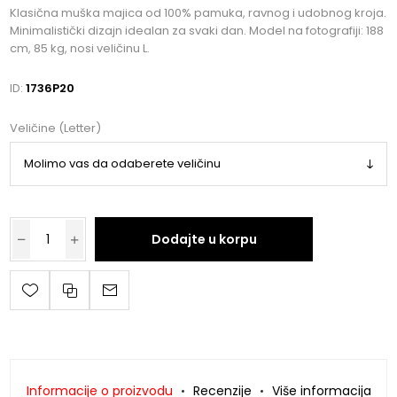
Klasična muška majica od 100% pamuka, ravnog i udobnog kroja.
Minimalistički dizajn idealan za svaki dan. Model na fotografiji: 188
cm, 85 kg, nosi veličinu L.
ID:
1736P20
Veličine (Letter)
Dodajte u korpu
Informacije o proizvodu
Recenzije
Više informacija