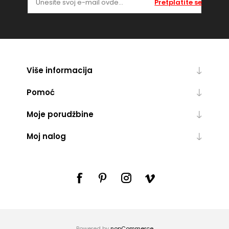
Pretplatite se
Više informacija
Pomoć
Moje porudžbine
Moj nalog
Powered by
nopCommerce