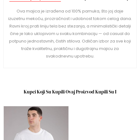
Ova majica je izrađena od 100% pamuka, što joj daje
izuzetnu mekoću, prozračnost i udobnost tokom celog dana.
Ravni kroj prati liniju tela bez stezanja, a minimalistički detalji
čine je lako uklopivom u svaku kombinaciju — od casual do
potpuno jednostavnih, čistih stilova. Odličan izbor za sve koji
traže kvalitetnu, praktičnu i dugotrajnu majicu za
svakodnevnu upotrebu.
Kupci Koji Su Kupili Ovaj Proizvod Kupili Su I