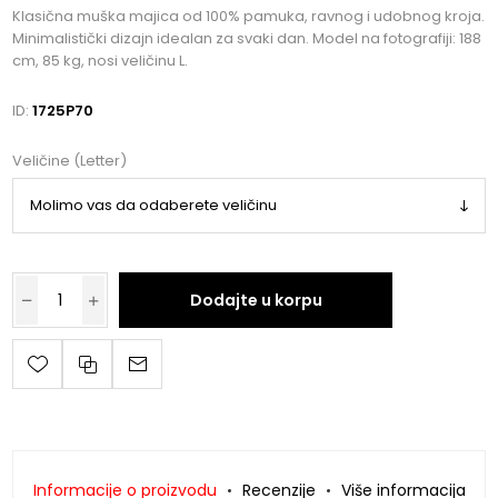
Klasična muška majica od 100% pamuka, ravnog i udobnog kroja.
Minimalistički dizajn idealan za svaki dan. Model na fotografiji: 188
cm, 85 kg, nosi veličinu L.
ID:
1725P70
Veličine (Letter)
Dodajte u korpu
Informacije o proizvodu
Recenzije
Više informacija