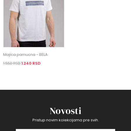
Majica pamucna - BELA
1.550 RSD
1.240 RSD
Novosti
Pristup novim kolekcijama pre svih.