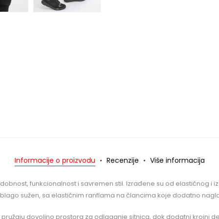
Informacije o proizvodu
Recenzije
Više informacija
bnost, funkcionalnost i savremen stil. Izrađene su od elastičnog i iz
, blago sužen, sa elastičnim ranflama na člancima koje dodatno nagl
užaju dovoljno prostora za odlaganje sitnica, dok dodatni krojni deta