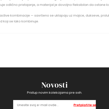
uje odlično pristajanje, a materijal je dovoljno fleksibilan da ostan
 active kombinacije — savršeno se uklapaju uz majice, dukseve, prsluke
ed koji se lako kombinuje.
Novosti
Pristup novim kolekcijama pre svih.
Pretplatite se