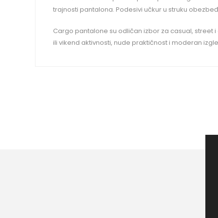
trajnosti pantalona. Podesivi učkur u struku obezbeđ
Cargo pantalone su odličan izbor za casual, street i
ili vikend aktivnosti, nude praktičnost i moderan izgl