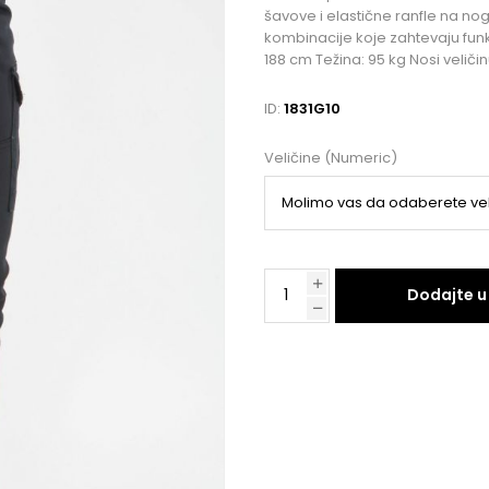
šavove i elastične ranfle na no
kombinacije koje zahtevaju funkc
188 cm Težina: 95 kg Nosi veličin
ID:
1831G10
Veličine (Numeric)
Dodajte u