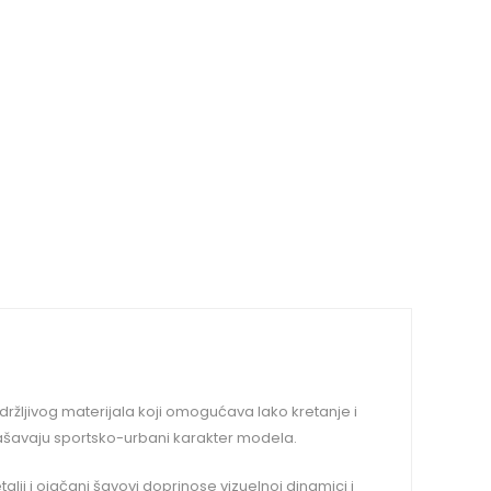
držljivog materijala koji omogućava lako kretanje i
ašavaju sportsko-urbani karakter modela.
lji i ojačani šavovi doprinose vizuelnoj dinamici i