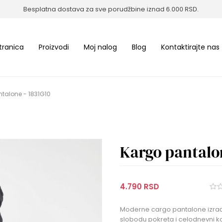
Besplatna dostava za sve porudžbine iznad 6.000 RSD.
tranica
Proizvodi
Moj nalog
Blog
Kontaktirajte nas
talone - 1831G10
Kargo pantalon
4.790 RSD
Moderne cargo pantalone izrađ
slobodu pokreta i celodnevni 