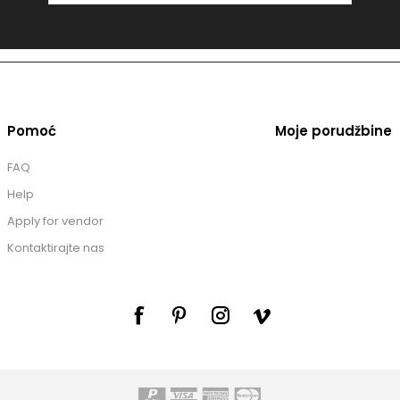
Pomoć
Moje porudžbine
FAQ
Help
Apply for vendor
Kontaktirajte nas