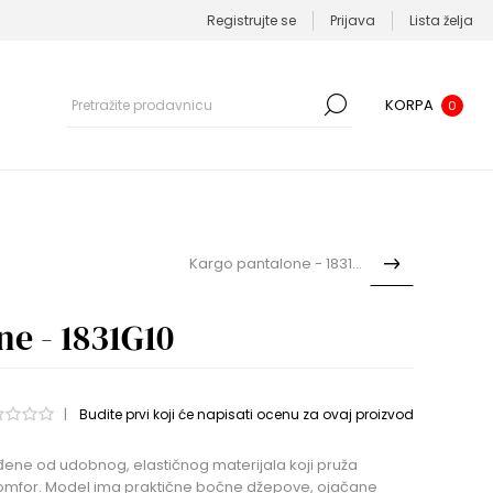
Registrujte se
Prijava
Lista želja
KORPA
0
Kargo pantalone - 1831G30
e - 1831G10
|
Budite prvi koji će napisati ocenu za ovaj proizvod
ene od udobnog, elastičnog materijala koji pruža
komfor. Model ima praktične bočne džepove, ojačane