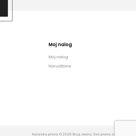
Moj nalog
Moj nalog
Narudžbine
Autorska prava © 2026 Brug Jeans. Sva prava zadržana.