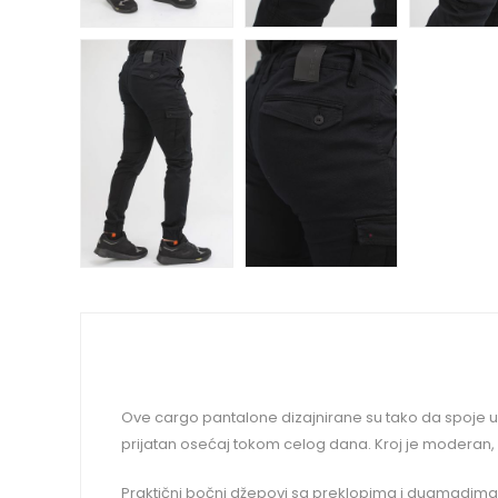
Ove cargo pantalone dizajnirane su tako da spoje udo
prijatan osećaj tokom celog dana. Kroj je moderan
Praktični bočni džepovi sa preklopima i dugmadima pr