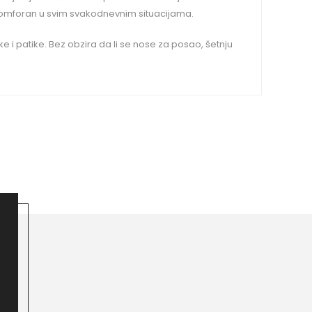
e komforan u svim svakodnevnim situacijama.
 i patike. Bez obzira da li se nose za posao, šetnju