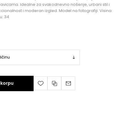
gavicama. Idealne za svakodnevno nošenje, urbani stil i
ionalnost i moderan izgled. Model na fotografiji: Visina:
u: 34
 korpu