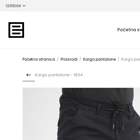
Početna s
Početna stranica
/
Proizvodi
/
Kargo pantalone
/
Kargo pan
Kargo pantalone - 1834K10