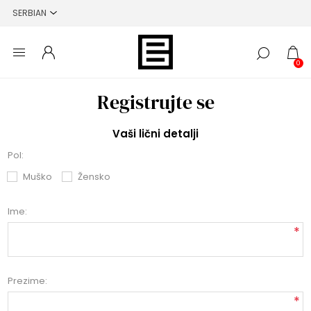
0
Registrujte se
Vaši lični detalji
Pol:
Muško
Žensko
Ime:
*
Prezime:
*