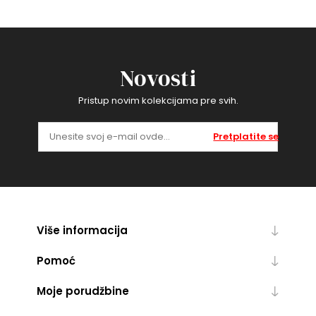
Novosti
Pristup novim kolekcijama pre svih.
Pretplatite se
Više informacija
Pomoć
Moje porudžbine