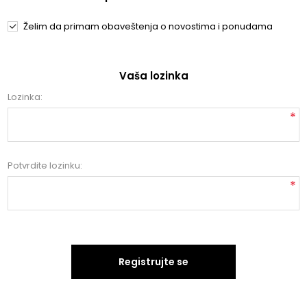
Želim da primam obaveštenja o novostima i ponudama
Vaša lozinka
Lozinka:
*
Potvrdite lozinku:
*
Registrujte se