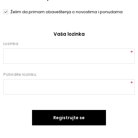
Želim da primam obaveštenja o novostima i ponudama
Vaša lozinka
Lozinka:
*
Potvrdite lozinku:
*
Registrujte se