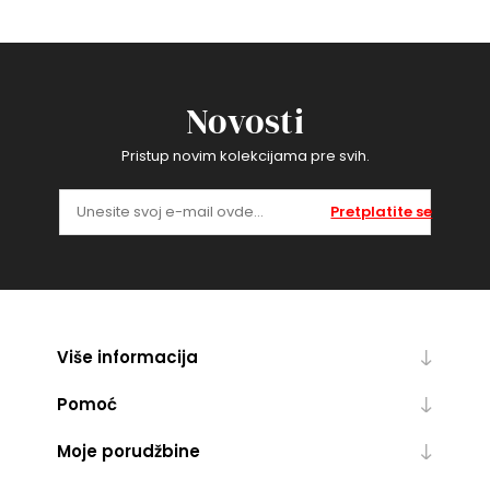
Novosti
Pristup novim kolekcijama pre svih.
Pretplatite se
Više informacija
Pomoć
Moje porudžbine