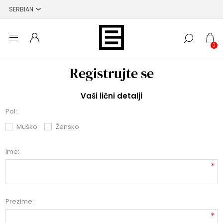
0
Registrujte se
Vaši lični detalji
Pol:
Muško
Žensko
Ime:
*
Prezime:
*